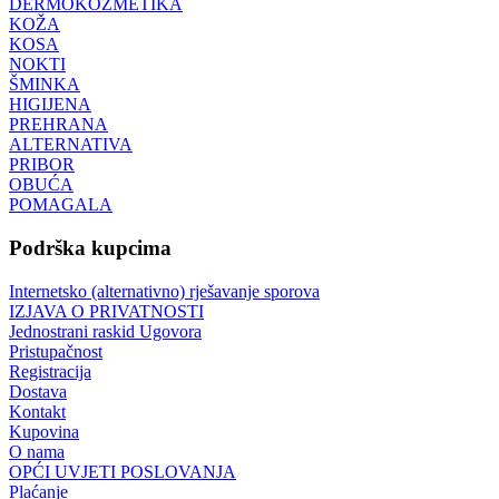
DERMOKOZMETIKA
KOŽA
KOSA
NOKTI
ŠMINKA
HIGIJENA
PREHRANA
ALTERNATIVA
PRIBOR
OBUĆA
POMAGALA
Podrška kupcima
Internetsko (alternativno) rješavanje sporova
IZJAVA O PRIVATNOSTI
Jednostrani raskid Ugovora
Pristupačnost
Registracija
Dostava
Kontakt
Kupovina
O nama
OPĆI UVJETI POSLOVANJA
Plaćanje