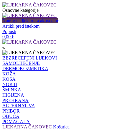
Osnovne kategorije
Natrag na ljekarna-cakovec.hr
Artikli pred istekom
Popusti
0,00
€
€
BEZRECEPTNI LIJEKOVI
SAMOLIJEČENJE
DERMOKOZMETIKA
KOŽA
KOSA
NOKTI
ŠMINKA
HIGIJENA
PREHRANA
ALTERNATIVA
PRIBOR
OBUĆA
POMAGALA
LJEKARNA ČAKOVEC
Košarica