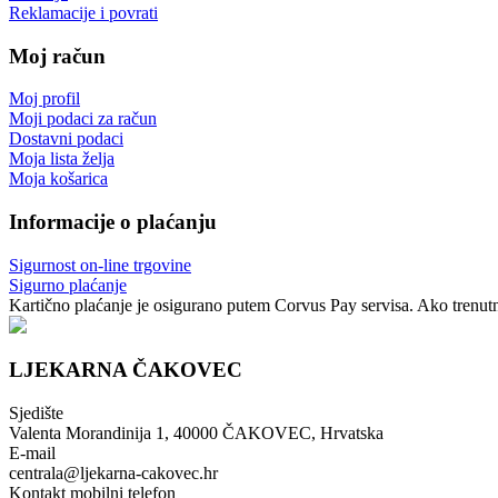
Reklamacije i povrati
Moj račun
Moj profil
Moji podaci za račun
Dostavni podaci
Moja lista želja
Moja košarica
Informacije o plaćanju
Sigurnost on-line trgovine
Sigurno plaćanje
Kartično plaćanje je osigurano putem Corvus Pay servisa. Ako trenutno
LJEKARNA ČAKOVEC
Sjedište
Valenta Morandinija 1, 40000 ČAKOVEC, Hrvatska
E-mail
centrala@ljekarna-cakovec.hr
Kontakt mobilni telefon