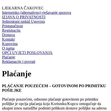
LJEKARNA ČAKOVEC
Internetsko (alternativno) rješavanje sporova
IZJAVA O PRIVATNOSTI
Jednostrani raskid Ugovora
Pristupačnost
Registracija
Dostava
Kontakt
Kupovina
O nama
OPĆI UVJETI POSLOVANJA
Plaćanje
Reklamacije i povrati
Plaćanje
PLAĆANJE POUZEĆEM – GOTOVINOM PO PRIMITKU
POŠILJKE
Plaćanje pouzećem, odnosno plaćanje gotovinom po primitku
pošiljke je opcija plaćanja koja Korisniku/Kupcu omogućuje da
ukupni iznos narudžbe podmiri prilikom dostave pošiljke na adresu