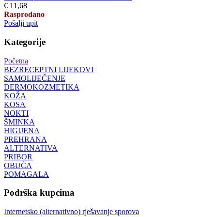
€ 11,68
Rasprodano
Pošalji upit
Kategorije
Početna
BEZRECEPTNI LIJEKOVI
SAMOLIJEČENJE
DERMOKOZMETIKA
KOŽA
KOSA
NOKTI
ŠMINKA
HIGIJENA
PREHRANA
ALTERNATIVA
PRIBOR
OBUĆA
POMAGALA
Podrška kupcima
Internetsko (alternativno) rješavanje sporova