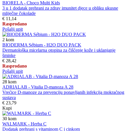
BIORELA - Choco Multi Kids
3 u 1 dodatak prehrani za zdrav imunitet djece u obliku ukusne
mliječne čokolade
€ 11,14
Rasprodano
Pošalji upit
2
kom
BIODERMA Sébium - H2O DUO PACK
Dermatološka micelarna otopina za čišćenje kože i uklanjanje
šminke
€ 28,42
Rasprodano
Pošalji upit
28
kom
ADRIALAB - Vitalia D-manoza A 28
Vrećice D-manoze za prevenciju ponavljanih infekcija mokraćnog
sustava
€ 23,79
Kupi
30
kom
WALMARK - Herba C
Dodatak prehrani s vitaminom C i cinkom