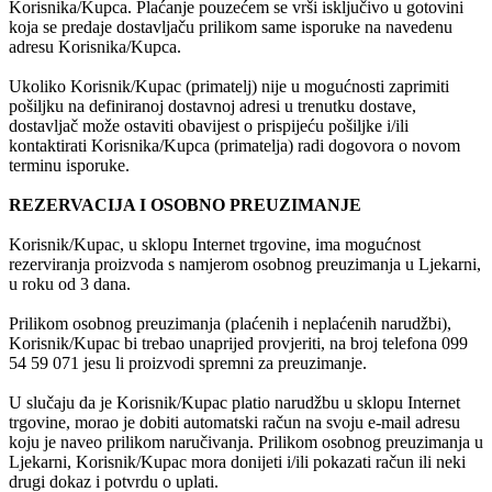
Korisnika/Kupca. Plaćanje pouzećem se vrši isključivo u gotovini
koja se predaje dostavljaču prilikom same isporuke na navedenu
adresu Korisnika/Kupca.
Ukoliko Korisnik/Kupac (primatelj) nije u mogućnosti zaprimiti
pošiljku na definiranoj dostavnoj adresi u trenutku dostave,
dostavljač može ostaviti obavijest o prispijeću pošiljke i/ili
kontaktirati Korisnika/Kupca (primatelja) radi dogovora o novom
terminu isporuke.
REZERVACIJA I OSOBNO PREUZIMANJE
Korisnik/Kupac, u sklopu Internet trgovine, ima mogućnost
rezerviranja proizvoda s namjerom osobnog preuzimanja u Ljekarni,
u roku od 3 dana.
Prilikom osobnog preuzimanja (plaćenih i neplaćenih narudžbi),
Korisnik/Kupac bi trebao unaprijed provjeriti, na broj telefona 099
54 59 071 jesu li proizvodi spremni za preuzimanje.
U slučaju da je Korisnik/Kupac platio narudžbu u sklopu Internet
trgovine, morao je dobiti automatski račun na svoju e-mail adresu
koju je naveo prilikom naručivanja. Prilikom osobnog preuzimanja u
Ljekarni, Korisnik/Kupac mora donijeti i/ili pokazati račun ili neki
drugi dokaz i potvrdu o uplati.