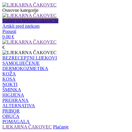
Osnovne kategorije
Natrag na ljekarna-cakovec.hr
Artikli pred istekom
Popusti
0,00
€
€
BEZRECEPTNI LIJEKOVI
SAMOLIJEČENJE
DERMOKOZMETIKA
KOŽA
KOSA
NOKTI
ŠMINKA
HIGIJENA
PREHRANA
ALTERNATIVA
PRIBOR
OBUĆA
POMAGALA
LJEKARNA ČAKOVEC
Plaćanje