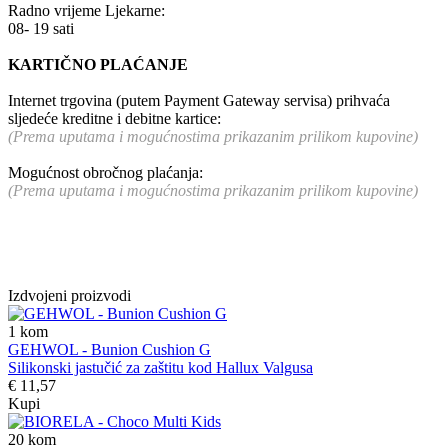
Radno vrijeme Ljekarne:
08- 19 sati
KARTIČNO PLAĆANJE
Internet trgovina (putem Payment Gateway servisa) prihvaća
sljedeće kreditne i debitne kartice:
(Prema uputama i mogućnostima prikazanim prilikom kupovine)
Mogućnost obročnog plaćanja:
(Prema uputama i mogućnostima prikazanim prilikom kupovine)
Izdvojeni proizvodi
1
kom
GEHWOL - Bunion Cushion G
Silikonski jastučić za zaštitu kod Hallux Valgusa
€ 11,57
Kupi
20
kom