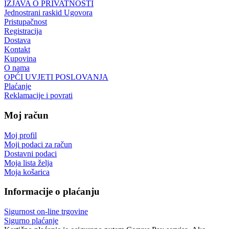
IZJAVA O PRIVATNOSTI
Jednostrani raskid Ugovora
Pristupačnost
Registracija
Dostava
Kontakt
Kupovina
O nama
OPĆI UVJETI POSLOVANJA
Plaćanje
Reklamacije i povrati
Moj račun
Moj profil
Moji podaci za račun
Dostavni podaci
Moja lista želja
Moja košarica
Informacije o plaćanju
Sigurnost on-line trgovine
Sigurno plaćanje