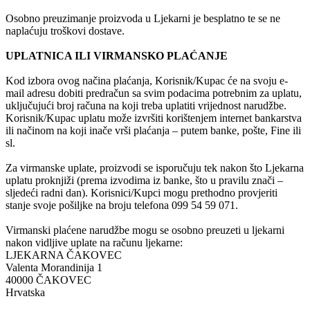
Osobno preuzimanje proizvoda u Ljekarni je besplatno te se ne
naplaćuju troškovi dostave.
UPLATNICA ILI VIRMANSKO PLAĆANJE
Kod izbora ovog načina plaćanja, Korisnik/Kupac će na svoju e-
mail adresu dobiti predračun sa svim podacima potrebnim za uplatu,
uključujući broj računa na koji treba uplatiti vrijednost narudžbe.
Korisnik/Kupac uplatu može izvršiti korištenjem internet bankarstva
ili načinom na koji inače vrši plaćanja – putem banke, pošte, Fine ili
sl.
Za virmanske uplate, proizvodi se isporučuju tek nakon što Ljekarna
uplatu proknjiži (prema izvodima iz banke, što u pravilu znači –
sljedeći radni dan). Korisnici/Kupci mogu prethodno provjeriti
stanje svoje pošiljke na broju telefona 099 54 59 071.
Virmanski plaćene narudžbe mogu se osobno preuzeti u ljekarni
nakon vidljive uplate na računu ljekarne:
LJEKARNA ČAKOVEC
Valenta Morandinija 1
40000 ČAKOVEC
Hrvatska