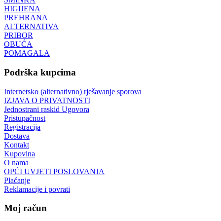
HIGIJENA
PREHRANA
ALTERNATIVA
PRIBOR
OBUĆA
POMAGALA
Podrška kupcima
Internetsko (alternativno) rješavanje sporova
IZJAVA O PRIVATNOSTI
Jednostrani raskid Ugovora
Pristupačnost
Registracija
Dostava
Kontakt
Kupovina
O nama
OPĆI UVJETI POSLOVANJA
Plaćanje
Reklamacije i povrati
Moj račun