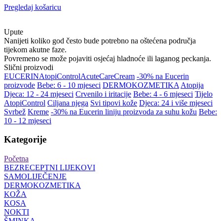
Pregledaj košaricu
Upute
Nanijeti koliko god često bude potrebno na oštećena područja
tijekom akutne faze.
Povremeno se može pojaviti osjećaj hladnoće ili laganog peckanja.
Slični proizvodi
EUCERIN
AtopiControl
Acute
Care
Cream
-30% na Eucerin
proizvode
Bebe: 6 - 10 mjeseci
DERMOKOZMETIKA
Atopija
Djeca: 12 - 24 mjeseci
Crvenilo i iritacije
Bebe: 4 - 6 mjeseci
Tijelo
AtopiControl
Ciljana njega
Svi tipovi kože
Djeca: 24 i više mjeseci
Svrbež
Kreme
-30% na Eucerin liniju proizvoda za suhu kožu
Bebe:
10 - 12 mjeseci
Kategorije
Početna
BEZRECEPTNI LIJEKOVI
SAMOLIJEČENJE
DERMOKOZMETIKA
KOŽA
KOSA
NOKTI
ŠMINKA