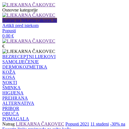
Osnovne kategorije
Natrag na ljekarna-cakovec.hr
Artikli pred istekom
Popusti
0,00
€
€
BEZRECEPTNI LIJEKOVI
SAMOLIJEČENJE
DERMOKOZMETIKA
KOŽA
KOSA
NOKTI
ŠMINKA
HIGIJENA
PREHRANA
ALTERNATIVA
PRIBOR
OBUĆA
POMAGALA
Natrag
LJEKARNA ČAKOVEC
Popusti 2021
11 studeni
-30% na