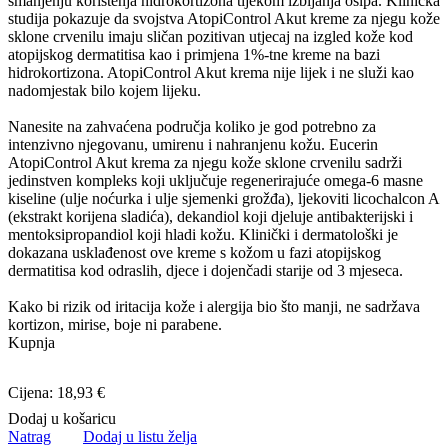
smanjenju korištenja hidrokortizona tijekom izbijanja osipa. Klinička
studija pokazuje da svojstva AtopiControl Akut kreme za njegu kože
sklone crvenilu imaju sličan pozitivan utjecaj na izgled kože kod
atopijskog dermatitisa kao i primjena 1%-tne kreme na bazi
hidrokortizona. AtopiControl Akut krema nije lijek i ne služi kao
nadomjestak bilo kojem lijeku.
Nanesite na zahvaćena područja koliko je god potrebno za
intenzivno njegovanu, umirenu i nahranjenu kožu. Eucerin
AtopiControl Akut krema za njegu kože sklone crvenilu sadrži
jedinstven kompleks koji uključuje regenerirajuće omega-6 masne
kiseline (ulje noćurka i ulje sjemenki grožđa), ljekoviti licochalcon A
(ekstrakt korijena sladića), dekandiol koji djeluje antibakterijski i
mentoksipropandiol koji hladi kožu. Klinički i dermatološki je
dokazana usklađenost ove kreme s kožom u fazi atopijskog
dermatitisa kod odraslih, djece i dojenčadi starije od 3 mjeseca.
Kako bi rizik od iritacija kože i alergija bio što manji, ne sadržava
kortizon, mirise, boje ni parabene.
Kupnja
Cijena: 18,93 €
Dodaj u košaricu
Natrag
Dodaj u listu želja