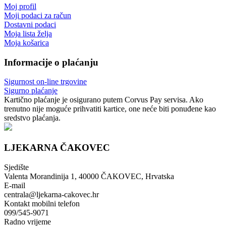
Moj profil
Moji podaci za račun
Dostavni podaci
Moja lista želja
Moja košarica
Informacije o plaćanju
Sigurnost on-line trgovine
Sigurno plaćanje
Kartično plaćanje je osigurano putem Corvus Pay servisa. Ako
trenutno nije moguće prihvatiti kartice, one neće biti ponuđene kao
sredstvo plaćanja.
LJEKARNA ČAKOVEC
Sjedište
Valenta Morandinija 1, 40000 ČAKOVEC, Hrvatska
E-mail
centrala@ljekarna-cakovec.hr
Kontakt mobilni telefon
099/545-9071
Radno vrijeme