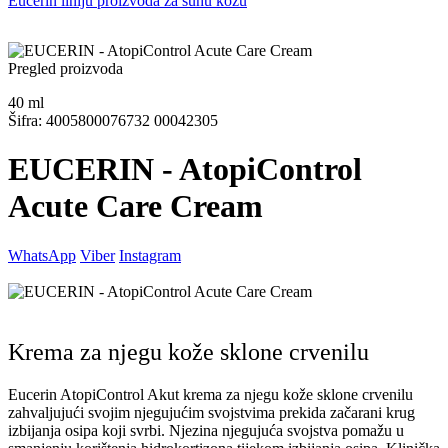
Eucerin liniju proizvoda za suhu kožu
Pregled proizvoda
40
ml
Šifra: 4005800076732 00042305
EUCERIN - AtopiControl
Acute Care Cream
WhatsApp
Viber
Instagram
Krema za njegu kože sklone crvenilu
Eucerin AtopiControl Akut krema za njegu kože sklone crvenilu
zahvaljujući svojim njegujućim svojstvima prekida začarani krug
izbijanja osipa koji svrbi. Njezina njegujuća svojstva pomažu u