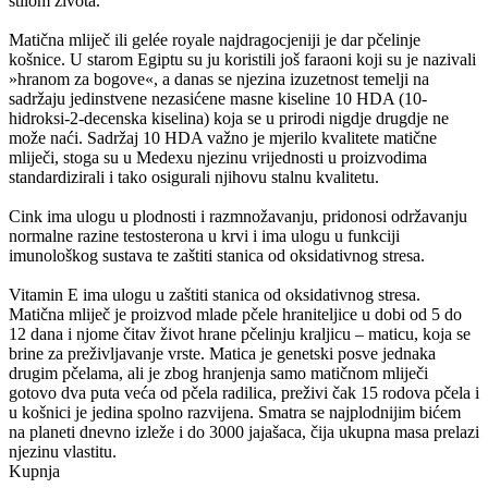
stilom života.
Matična mliječ ili gelée royale najdragocjeniji je dar pčelinje
košnice. U starom Egiptu su ju koristili još faraoni koji su je nazivali
»hranom za bogove«, a danas se njezina izuzetnost temelji na
sadržaju jedinstvene nezasićene masne kiseline 10 HDA (10-
hidroksi-2-decenska kiselina) koja se u prirodi nigdje drugdje ne
može naći. Sadržaj 10 HDA važno je mjerilo kvalitete matične
mliječi, stoga su u Medexu njezinu vrijednosti u proizvodima
standardizirali i tako osigurali njihovu stalnu kvalitetu.
Cink ima ulogu u plodnosti i razmnožavanju, pridonosi održavanju
normalne razine testosterona u krvi i ima ulogu u funkciji
imunološkog sustava te zaštiti stanica od oksidativnog stresa.
Vitamin E ima ulogu u zaštiti stanica od oksidativnog stresa.
Matična mliječ je proizvod mlade pčele hraniteljice u dobi od 5 do
12 dana i njome čitav život hrane pčelinju kraljicu – maticu, koja se
brine za preživljavanje vrste. Matica je genetski posve jednaka
drugim pčelama, ali je zbog hranjenja samo matičnom mliječi
gotovo dva puta veća od pčela radilica, preživi čak 15 rodova pčela i
u košnici je jedina spolno razvijena. Smatra se najplodnijim bićem
na planeti dnevno izleže i do 3000 jajašaca, čija ukupna masa prelazi
njezinu vlastitu.
Kupnja