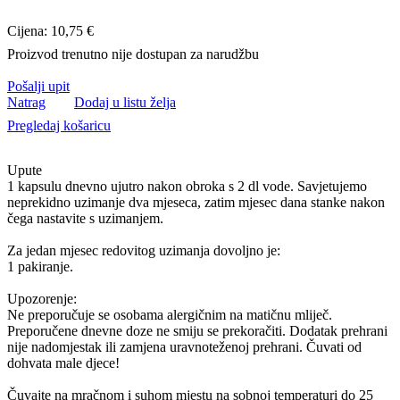
Cijena: 10,75 €
Proizvod trenutno nije dostupan za narudžbu
Pošalji upit
Natrag
Dodaj u listu želja
Pregledaj košaricu
Upute
1 kapsulu dnevno ujutro nakon obroka s 2 dl vode. Savjetujemo
neprekidno uzimanje dva mjeseca, zatim mjesec dana stanke nakon
čega nastavite s uzimanjem.
Za jedan mjesec redovitog uzimanja dovoljno je:
1 pakiranje.
Upozorenje:
Ne preporučuje se osobama alergičnim na matičnu mliječ.
Preporučene dnevne doze ne smiju se prekoračiti. Dodatak prehrani
nije nadomjestak ili zamjena uravnoteženoj prehrani. Čuvati od
dohvata male djece!
Čuvajte na mračnom i suhom mjestu na sobnoj temperaturi do 25