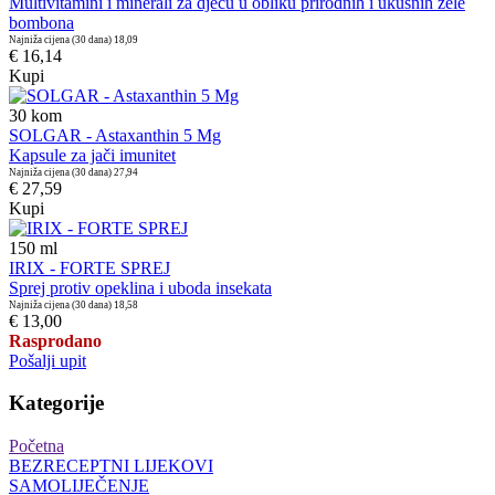
Multivitamini i minerali za djecu u obliku prirodnih i ukusnih žele
bombona
Najniža cijena (30 dana)
18,09
€ 16,14
Kupi
30
kom
SOLGAR - Astaxanthin 5 Mg
Kapsule za jači imunitet
Najniža cijena (30 dana)
27,94
€ 27,59
Kupi
150
ml
IRIX - FORTE SPREJ
Sprej protiv opeklina i uboda insekata
Najniža cijena (30 dana)
18,58
€ 13,00
Rasprodano
Pošalji upit
Kategorije
Početna
BEZRECEPTNI LIJEKOVI
SAMOLIJEČENJE