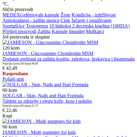
°C.
Slični proizvodi
MEDEX
Gelée
royale,
kapsule
Žene
Kondicija - izdržljivost
Antioksidansi - zaštita stanica
Cink
Jačanje i osnaživanje
Sportaši/ice
Testosteron
10 hidroksi 2 decenska kiselina (10HDA)
Pčelinji proizvodi
Zaštita
Kapsule
Imunitet
Muškarci
Još proizvoda iz skupine
120
kom
JAMIESON - Glucosamine Chondroitin MSM
Dodatak prehrani za zaštitu kostiju, zglobova, hrskavica i ligamenata
Najniža cijena (30 dana)
49,99
€ 42,49
Rasprodano
Pošalji upit
60
kom
SOLGAR - Skin, Nails and Hair Formula
Tablete za zdravlje i njegu kože, kose i noktiju
Najniža cijena (30 dana)
22,75
€ 22,46
Kupi
60
kom
JAMIESON - Multi gummies for kids