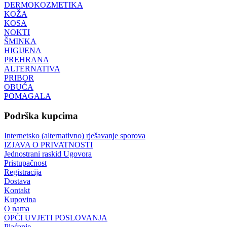
DERMOKOZMETIKA
KOŽA
KOSA
NOKTI
ŠMINKA
HIGIJENA
PREHRANA
ALTERNATIVA
PRIBOR
OBUĆA
POMAGALA
Podrška kupcima
Internetsko (alternativno) rješavanje sporova
IZJAVA O PRIVATNOSTI
Jednostrani raskid Ugovora
Pristupačnost
Registracija
Dostava
Kontakt
Kupovina
O nama
OPĆI UVJETI POSLOVANJA
Plaćanje