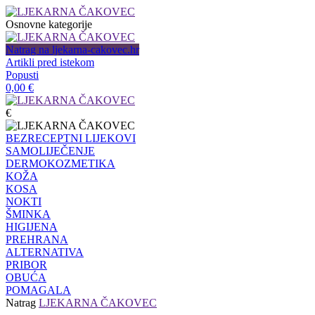
Osnovne kategorije
Natrag na ljekarna-cakovec.hr
Artikli pred istekom
Popusti
0,00
€
€
BEZRECEPTNI LIJEKOVI
SAMOLIJEČENJE
DERMOKOZMETIKA
KOŽA
KOSA
NOKTI
ŠMINKA
HIGIJENA
PREHRANA
ALTERNATIVA
PRIBOR
OBUĆA
POMAGALA
Natrag
LJEKARNA ČAKOVEC