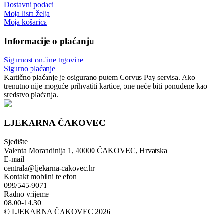
Dostavni podaci
Moja lista želja
Moja košarica
Informacije o plaćanju
Sigurnost on-line trgovine
Sigurno plaćanje
Kartično plaćanje je osigurano putem Corvus Pay servisa. Ako
trenutno nije moguće prihvatiti kartice, one neće biti ponuđene kao
sredstvo plaćanja.
LJEKARNA ČAKOVEC
Sjedište
Valenta Morandinija 1, 40000 ČAKOVEC, Hrvatska
E-mail
centrala@ljekarna-cakovec.hr
Kontakt mobilni telefon
099/545-9071
Radno vrijeme
08.00-14.30
© LJEKARNA ČAKOVEC 2026