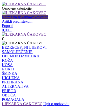
Osnovne kategorije
Natrag na ljekarna-cakovec.hr
Artikli pred istekom
Popusti
0,00
€
€
BEZRECEPTNI LIJEKOVI
SAMOLIJEČENJE
DERMOKOZMETIKA
KOŽA
KOSA
NOKTI
ŠMINKA
HIGIJENA
PREHRANA
ALTERNATIVA
PRIBOR
OBUĆA
POMAGALA
LJEKARNA ČAKOVEC
Upit o proizvodu