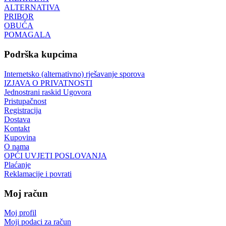
ALTERNATIVA
PRIBOR
OBUĆA
POMAGALA
Podrška kupcima
Internetsko (alternativno) rješavanje sporova
IZJAVA O PRIVATNOSTI
Jednostrani raskid Ugovora
Pristupačnost
Registracija
Dostava
Kontakt
Kupovina
O nama
OPĆI UVJETI POSLOVANJA
Plaćanje
Reklamacije i povrati
Moj račun
Moj profil
Moji podaci za račun