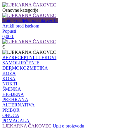
Osnovne kategorije
Natrag na ljekarna-cakovec.hr
Artikli pred istekom
Popusti
0,00
€
€
BEZRECEPTNI LIJEKOVI
SAMOLIJEČENJE
DERMOKOZMETIKA
KOŽA
KOSA
NOKTI
ŠMINKA
HIGIJENA
PREHRANA
ALTERNATIVA
PRIBOR
OBUĆA
POMAGALA
LJEKARNA ČAKOVEC
Upit o proizvodu