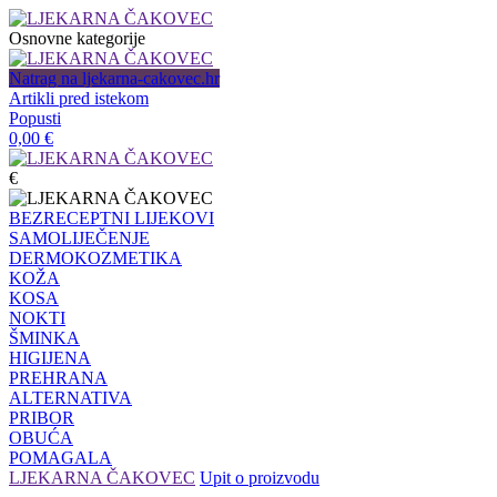
Osnovne kategorije
Natrag na ljekarna-cakovec.hr
Artikli pred istekom
Popusti
0,00
€
€
BEZRECEPTNI LIJEKOVI
SAMOLIJEČENJE
DERMOKOZMETIKA
KOŽA
KOSA
NOKTI
ŠMINKA
HIGIJENA
PREHRANA
ALTERNATIVA
PRIBOR
OBUĆA
POMAGALA
LJEKARNA ČAKOVEC
Upit o proizvodu