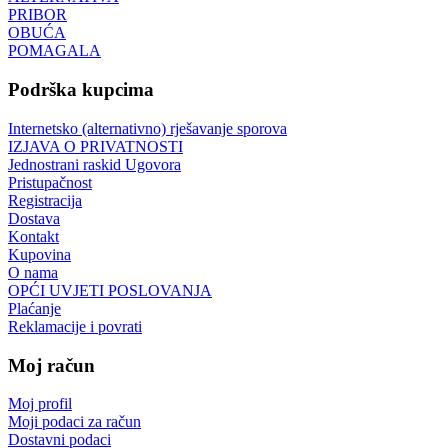
PRIBOR
OBUĆA
POMAGALA
Podrška kupcima
Internetsko (alternativno) rješavanje sporova
IZJAVA O PRIVATNOSTI
Jednostrani raskid Ugovora
Pristupačnost
Registracija
Dostava
Kontakt
Kupovina
O nama
OPĆI UVJETI POSLOVANJA
Plaćanje
Reklamacije i povrati
Moj račun
Moj profil
Moji podaci za račun
Dostavni podaci