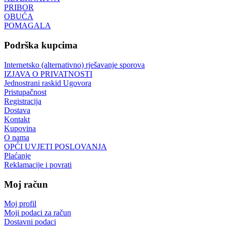
PRIBOR
OBUĆA
POMAGALA
Podrška kupcima
Internetsko (alternativno) rješavanje sporova
IZJAVA O PRIVATNOSTI
Jednostrani raskid Ugovora
Pristupačnost
Registracija
Dostava
Kontakt
Kupovina
O nama
OPĆI UVJETI POSLOVANJA
Plaćanje
Reklamacije i povrati
Moj račun
Moj profil
Moji podaci za račun
Dostavni podaci