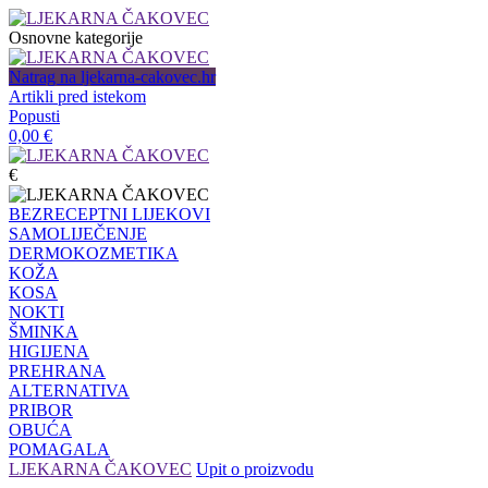
Osnovne kategorije
Natrag na ljekarna-cakovec.hr
Artikli pred istekom
Popusti
0,00
€
€
BEZRECEPTNI LIJEKOVI
SAMOLIJEČENJE
DERMOKOZMETIKA
KOŽA
KOSA
NOKTI
ŠMINKA
HIGIJENA
PREHRANA
ALTERNATIVA
PRIBOR
OBUĆA
POMAGALA
LJEKARNA ČAKOVEC
Upit o proizvodu