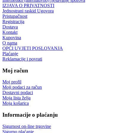
Internetsko (alternativno) rješavanje sporova
IZJAVA O PRIVATNOSTI
Jednostrani raskid Ugovora
Pristupačnost
Registracija
Dostava
Kontakt
Kupovina
O nama
OPĆI UVJETI POSLOVANJA
Plaćanje
Reklamacije i povrati
Moj račun
Moj profil
Moji podaci za račun
Dostavni podaci
Moja lista želja
Moja košarica
Informacije o plaćanju
Sigurnost on-line trgovine
Sigurno plaćanje