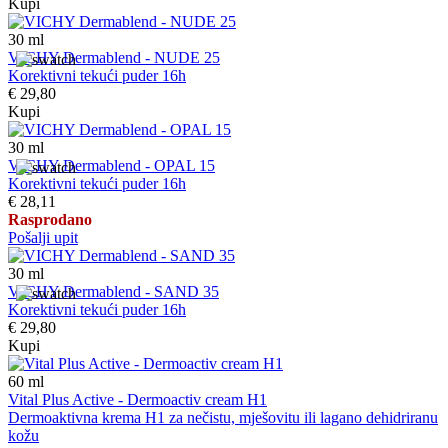
Kupi
30
ml
VICHY Dermablend - NUDE 25
Korektivni tekući puder 16h
€ 29,80
Kupi
30
ml
VICHY Dermablend - OPAL 15
Korektivni tekući puder 16h
€ 28,11
Rasprodano
Pošalji upit
30
ml
VICHY Dermablend - SAND 35
Korektivni tekući puder 16h
€ 29,80
Kupi
60
ml
Vital Plus Active - Dermoactiv cream H1
Dermoaktivna krema H1 za nečistu, mješovitu ili lagano dehidriranu
kožu