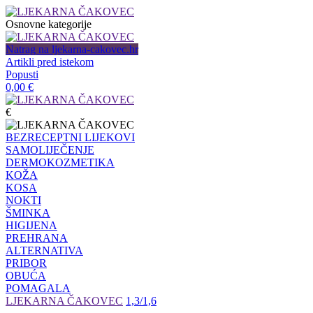
Osnovne kategorije
Natrag na ljekarna-cakovec.hr
Artikli pred istekom
Popusti
0,00
€
€
BEZRECEPTNI LIJEKOVI
SAMOLIJEČENJE
DERMOKOZMETIKA
KOŽA
KOSA
NOKTI
ŠMINKA
HIGIJENA
PREHRANA
ALTERNATIVA
PRIBOR
OBUĆA
POMAGALA
LJEKARNA ČAKOVEC
1,3/1,6