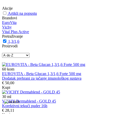
Akcije
Artikli na popustu
Brandovi
EuroVita
Vichy
Vital Plus Active
Pretraživanje
1,3/1,6
Proizvodi
60
kom
EUROVITA - Beta Glucan 1,3/1,6 Forte 500 mg
Dodatak prehrani za jačanje imunološkog sustava
€ 50,00
Kupi
30
ml
VICHY Dermablend - GOLD 45
Korektivni tekući puder 16h
€ 28,11