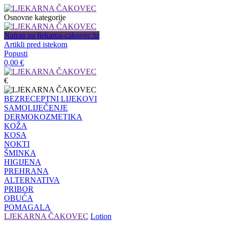
Osnovne kategorije
Natrag na ljekarna-cakovec.hr
Artikli pred istekom
Popusti
0,00
€
€
BEZRECEPTNI LIJEKOVI
SAMOLIJEČENJE
DERMOKOZMETIKA
KOŽA
KOSA
NOKTI
ŠMINKA
HIGIJENA
PREHRANA
ALTERNATIVA
PRIBOR
OBUĆA
POMAGALA
LJEKARNA ČAKOVEC
Lotion