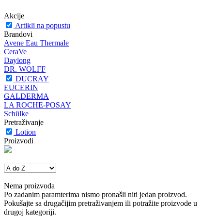
Akcije
Artikli na popustu
Brandovi
Avene Eau Thermale
CeraVe
Daylong
DR. WOLFF
DUCRAY
EUCERIN
GALDERMA
LA ROCHE-POSAY
Schülke
Pretraživanje
Lotion
Proizvodi
Nema proizvoda
Po zadanim paramterima nismo pronašli niti jedan proizvod.
Pokušajte sa drugačijim pretraživanjem ili potražite proizvode u
drugoj kategoriji.