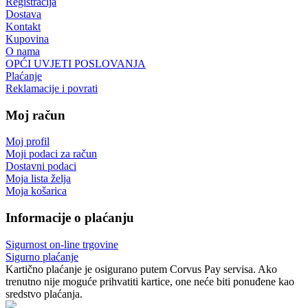
Registracija
Dostava
Kontakt
Kupovina
O nama
OPĆI UVJETI POSLOVANJA
Plaćanje
Reklamacije i povrati
Moj račun
Moj profil
Moji podaci za račun
Dostavni podaci
Moja lista želja
Moja košarica
Informacije o plaćanju
Sigurnost on-line trgovine
Sigurno plaćanje
Kartično plaćanje je osigurano putem Corvus Pay servisa. Ako
trenutno nije moguće prihvatiti kartice, one neće biti ponuđene kao
sredstvo plaćanja.