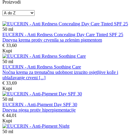
Proizvodi
50
ml
EUCERIN - Anti Redness Concealing Day Care Tinted SPF 25
Dnevna krema protiv crvenila sa zelenim pigmentom
€ 33,60
Kupi
50
ml
EUCERIN - Anti Redness Soothing Care
Noćna krema za trenutačnu udobnost izrazito osjetljive kože i
ublažavanje crveni [...]
€ 33,69
Kupi
50
ml
EUCERIN - Anti-Pigment Day SPF 30
Dnevna njega protiv hiperpigmentacije
€ 44,01
Kupi
50
ml