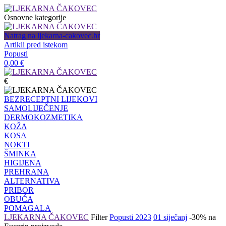
Osnovne kategorije
Natrag na ljekarna-cakovec.hr
Artikli pred istekom
Popusti
0,00
€
€
BEZRECEPTNI LIJEKOVI
SAMOLIJEČENJE
DERMOKOZMETIKA
KOŽA
KOSA
NOKTI
ŠMINKA
HIGIJENA
PREHRANA
ALTERNATIVA
PRIBOR
OBUĆA
POMAGALA
LJEKARNA ČAKOVEC
Filter
Popusti 2023
01 siječanj
-30% na