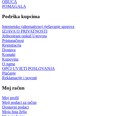
OBUĆA
POMAGALA
Podrška kupcima
Internetsko (alternativno) rješavanje sporova
IZJAVA O PRIVATNOSTI
Jednostrani raskid Ugovora
Pristupačnost
Registracija
Dostava
Kontakt
Kupovina
O nama
OPĆI UVJETI POSLOVANJA
Plaćanje
Reklamacije i povrati
Moj račun
Moj profil
Moji podaci za račun
Dostavni podaci
Moja lista želja