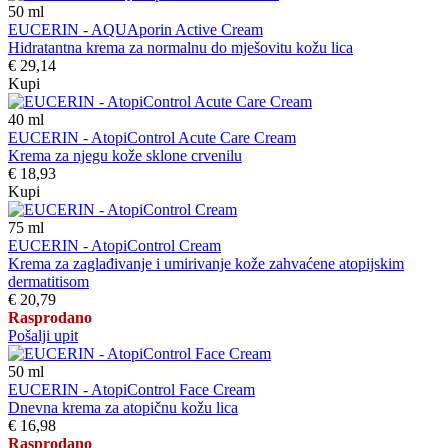
50
ml
EUCERIN - AQUAporin Active Cream
Hidratantna krema za normalnu do mješovitu kožu lica
€ 29,14
Kupi
40
ml
EUCERIN - AtopiControl Acute Care Cream
Krema za njegu kože sklone crvenilu
€ 18,93
Kupi
75
ml
EUCERIN - AtopiControl Cream
Krema za zaglađivanje i umirivanje kože zahvaćene atopijskim
dermatitisom
€ 20,79
Rasprodano
Pošalji upit
50
ml
EUCERIN - AtopiControl Face Cream
Dnevna krema za atopičnu kožu lica
€ 16,98
Rasprodano