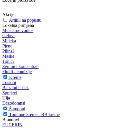
Eucerin proizvode
Akcije
Artikli na popustu
Lokalna primjena
Micelarne vodice
Gelovi
Mlijeka
Pjene
Pilinzi
Maske
Tonici
Serumi i koncentrati
Fluidi - emulzije
Kreme
Losioni
Balzami i stick
Sprejevi
Ulja
Dezodoransi
Šamponi
Tonirane kreme - BB kreme
Brandovi
EUCERIN