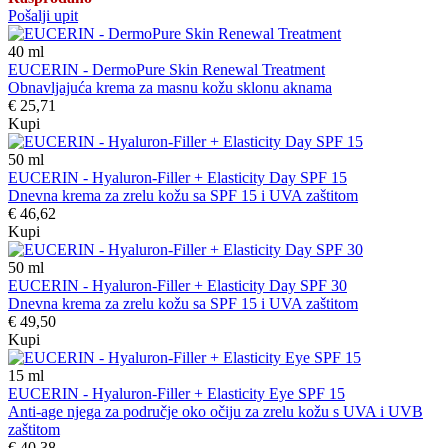
Pošalji upit
40
ml
EUCERIN - DermoPure Skin Renewal Treatment
Obnavljajuća krema za masnu kožu sklonu aknama
€ 25,71
Kupi
50
ml
EUCERIN - Hyaluron-Filler + Elasticity Day SPF 15
Dnevna krema za zrelu kožu sa SPF 15 i UVA zaštitom
€ 46,62
Kupi
50
ml
EUCERIN - Hyaluron-Filler + Elasticity Day SPF 30
Dnevna krema za zrelu kožu sa SPF 15 i UVA zaštitom
€ 49,50
Kupi
15
ml
EUCERIN - Hyaluron-Filler + Elasticity Eye SPF 15
Anti-age njega za područje oko očiju za zrelu kožu s UVA i UVB
zaštitom
€ 40,38