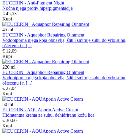
EUCERIN - Anti-Pigment Night
Noćna njega protiv hiperpigmentacije
€ 45,53
Kupi
45
ml
EUCERIN - Aquaphor Repairing Ointment
Vodootporna njega koja obnavlja, štiti i smiruje suhu do vrlo suhu,
oštećenu i n [...]
€ 12,09
Kupi
220
ml
EUCERIN - Aquaphor Repairing Ointment
Vodootporna njega koja obnavlja, štiti i smiruje suhu do vrlo suhu,
oštećenu i n [...]
€ 27,04
Kupi
50
ml
EUCERIN - AQUAporin Active Cream
Hidratantna krema za suhu, dehidriranu kožu lica
€ 30,60
Kupi