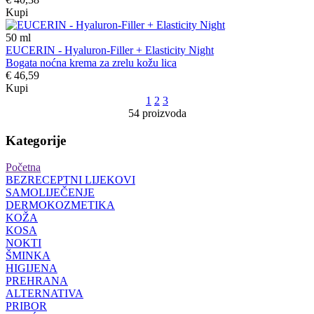
Kupi
50
ml
EUCERIN - Hyaluron-Filler + Elasticity Night
Bogata noćna krema za zrelu kožu lica
€ 46,59
Kupi
1
2
3
54 proizvoda
Kategorije
Početna
BEZRECEPTNI LIJEKOVI
SAMOLIJEČENJE
DERMOKOZMETIKA
KOŽA
KOSA
NOKTI
ŠMINKA
HIGIJENA
PREHRANA
ALTERNATIVA
PRIBOR