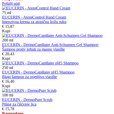
Pošalji upit
75
ml
EUCERIN - AtopiControl Hand Cream
Intenzivna krema za atopičnu kožu ruku
€ 15,87
Kupi
200
ml
EUCERIN - DermoCapillaire Anti-Schuppen Gel Shampoo
Šampon protiv prhuti za masno vlasište
€ 20,43
Kupi
250
ml
EUCERIN - DermoCapillaire pH5 Shampoo
Blagi šampon za osjetljivo vlasište
€ 16,40
Kupi
100
ml
EUCERIN - DermoPure Scrub
Piling za čišćenje lica
€ 15,78
Rasprodano