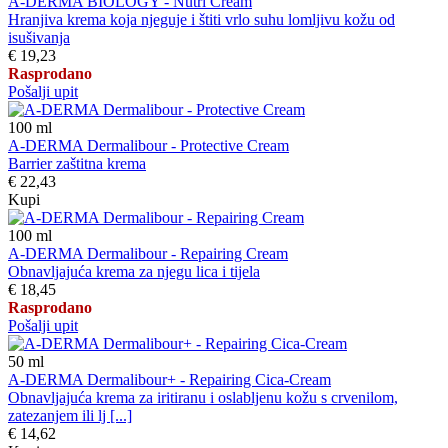
A-DERMA BIOLOGY - Nutri Cream
Hranjiva krema koja njeguje i štiti vrlo suhu lomljivu kožu od
isušivanja
€ 19,23
Rasprodano
Pošalji upit
100
ml
A-DERMA Dermalibour - Protective Cream
Barrier zaštitna krema
€ 22,43
Kupi
100
ml
A-DERMA Dermalibour - Repairing Cream
Obnavljajuća krema za njegu lica i tijela
€ 18,45
Rasprodano
Pošalji upit
50
ml
A-DERMA Dermalibour+ - Repairing Cica-Cream
Obnavljajuća krema za iritiranu i oslabljenu kožu s crvenilom,
zatezanjem ili lj [...]
€ 14,62