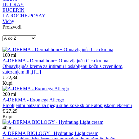
DUCRAY
EUCERIN
LA ROCHE-POSAY
Vichy
Proizvodi
100
ml
A-DERMA - Dermalibour+ Obnavljajuća Cica krema
Obnavljajuća krema za iritiranu i oslabljenu kožu s crvenilom,
zatezanjem ili lj [...]
€ 22,84
Kupi
200
ml
A-DERMA - Exomega Allergo
Emolijentni balzam za njegu suhe kože sklone atopijskom ekcemu
€ 27,29
Kupi
40
ml
A-DERMA BIOLOGY - Hydrating Light cream
Lagana hidracijska krema za normalnu do mješovitu kožu