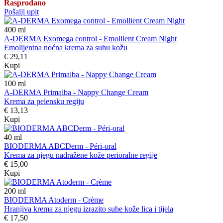
Rasprodano
Pošalji upit
400
ml
A-DERMA Exomega control - Emollient Cream Night
Emolijentna noćna krema za suhu kožu
€ 29,11
Kupi
100
ml
A-DERMA Primalba - Nappy Change Cream
Krema za pelensku regiju
€ 13,13
Kupi
40
ml
BIODERMA ABCDerm - Péri-oral
Krema za njegu nadražene kože perioralne regije
€ 15,00
Kupi
200
ml
BIODERMA Atoderm - Crème
Hranjiva krema za njegu izrazito suhe kože lica i tijela
€ 17,50