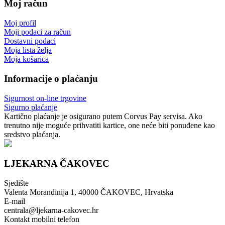
Moj račun
Moj profil
Moji podaci za račun
Dostavni podaci
Moja lista želja
Moja košarica
Informacije o plaćanju
Sigurnost on-line trgovine
Sigurno plaćanje
Kartično plaćanje je osigurano putem Corvus Pay servisa. Ako
trenutno nije moguće prihvatiti kartice, one neće biti ponuđene kao
sredstvo plaćanja.
LJEKARNA ČAKOVEC
Sjedište
Valenta Morandinija 1, 40000 ČAKOVEC, Hrvatska
E-mail
centrala@ljekarna-cakovec.hr
Kontakt mobilni telefon