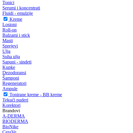
Tonici
Serumi i koncentrati
Fluidi - emulzije
Kreme
Losioni
Roll-on
Balzami i stick
Masti
Sprejevi
Ulja
Suha ulja
Sapuni - sindeti
Kupke
Dezodoransi
Šamponi
Regeneratori
Ampule
Tonirane kreme - BB kreme
Tekući puderi
Korektori
Brandovi
A-DERMA
BIODERMA
BioNike
CeraVe