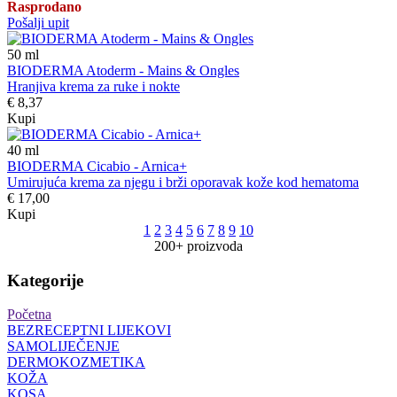
Rasprodano
Pošalji upit
50
ml
BIODERMA Atoderm - Mains & Ongles
Hranjiva krema za ruke i nokte
€ 8,37
Kupi
40
ml
BIODERMA Cicabio - Arnica+
Umirujuća krema za njegu i brži oporavak kože kod hematoma
€ 17,00
Kupi
1
2
3
4
5
6
7
8
9
10
200+ proizvoda
Kategorije
Početna
BEZRECEPTNI LIJEKOVI
SAMOLIJEČENJE
DERMOKOZMETIKA
KOŽA
KOSA