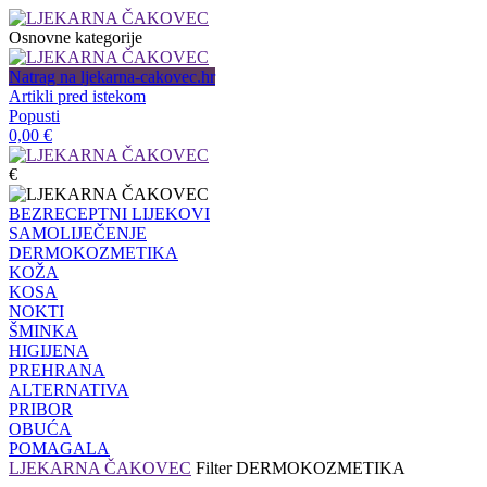
Osnovne kategorije
Natrag na ljekarna-cakovec.hr
Artikli pred istekom
Popusti
0,00
€
€
BEZRECEPTNI LIJEKOVI
SAMOLIJEČENJE
DERMOKOZMETIKA
KOŽA
KOSA
NOKTI
ŠMINKA
HIGIJENA
PREHRANA
ALTERNATIVA
PRIBOR
OBUĆA
POMAGALA
LJEKARNA ČAKOVEC
Filter
DERMOKOZMETIKA