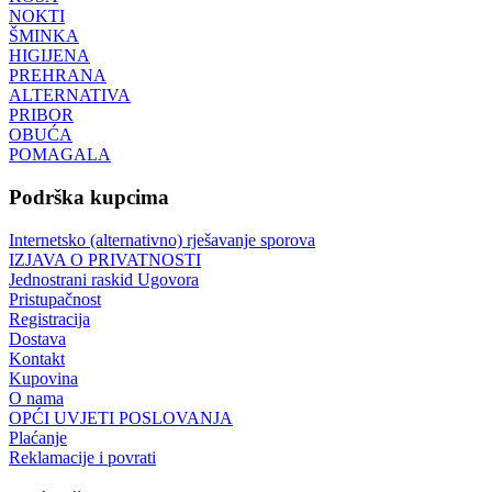
NOKTI
ŠMINKA
HIGIJENA
PREHRANA
ALTERNATIVA
PRIBOR
OBUĆA
POMAGALA
Podrška kupcima
Internetsko (alternativno) rješavanje sporova
IZJAVA O PRIVATNOSTI
Jednostrani raskid Ugovora
Pristupačnost
Registracija
Dostava
Kontakt
Kupovina
O nama
OPĆI UVJETI POSLOVANJA
Plaćanje
Reklamacije i povrati