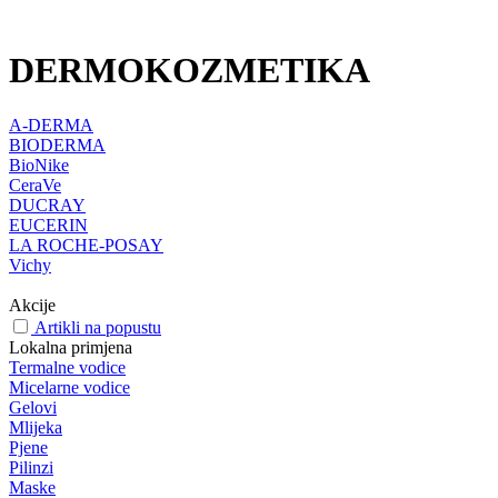
DERMOKOZMETIKA
A-DERMA
BIODERMA
BioNike
CeraVe
DUCRAY
EUCERIN
LA ROCHE-POSAY
Vichy
Akcije
Artikli na popustu
Lokalna primjena
Termalne vodice
Micelarne vodice
Gelovi
Mlijeka
Pjene
Pilinzi
Maske