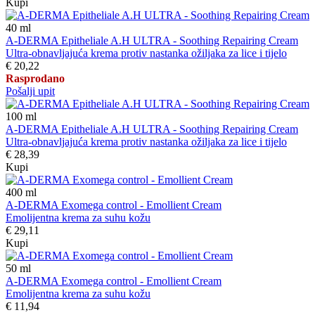
Kupi
40
ml
A-DERMA Epitheliale A.H ULTRA - Soothing Repairing Cream
Ultra-obnavljajuća krema protiv nastanka ožiljaka za lice i tijelo
€ 20,22
Rasprodano
Pošalji upit
100
ml
A-DERMA Epitheliale A.H ULTRA - Soothing Repairing Cream
Ultra-obnavljajuća krema protiv nastanka ožiljaka za lice i tijelo
€ 28,39
Kupi
400
ml
A-DERMA Exomega control - Emollient Cream
Emolijentna krema za suhu kožu
€ 29,11
Kupi
50
ml
A-DERMA Exomega control - Emollient Cream
Emolijentna krema za suhu kožu
€ 11,94