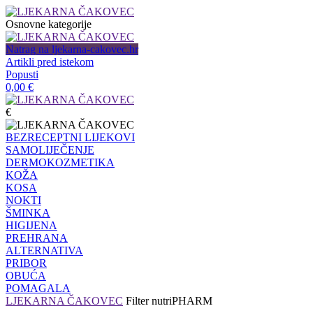
Osnovne kategorije
Natrag na ljekarna-cakovec.hr
Artikli pred istekom
Popusti
0,00
€
€
BEZRECEPTNI LIJEKOVI
SAMOLIJEČENJE
DERMOKOZMETIKA
KOŽA
KOSA
NOKTI
ŠMINKA
HIGIJENA
PREHRANA
ALTERNATIVA
PRIBOR
OBUĆA
POMAGALA
LJEKARNA ČAKOVEC
Filter
nutriPHARM