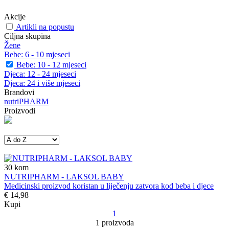
Akcije
Artikli na popustu
Ciljna skupina
Žene
Bebe: 6 - 10 mjeseci
Bebe: 10 - 12 mjeseci
Djeca: 12 - 24 mjeseci
Djeca: 24 i više mjeseci
Brandovi
nutriPHARM
Proizvodi
30
kom
NUTRIPHARM - LAKSOL BABY
Medicinski proizvod koristan u liječenju zatvora kod beba i djece
€ 14,98
Kupi
1
1 proizvoda