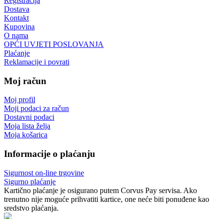
Registracija
Dostava
Kontakt
Kupovina
O nama
OPĆI UVJETI POSLOVANJA
Plaćanje
Reklamacije i povrati
Moj račun
Moj profil
Moji podaci za račun
Dostavni podaci
Moja lista želja
Moja košarica
Informacije o plaćanju
Sigurnost on-line trgovine
Sigurno plaćanje
Kartično plaćanje je osigurano putem Corvus Pay servisa. Ako
trenutno nije moguće prihvatiti kartice, one neće biti ponuđene kao
sredstvo plaćanja.