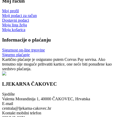
Moj račun
Moj profil
Moji podaci za račun
Dostavni podaci
Moja lista želja
Moja košarica
Informacije o plaćanju
Sigurnost on-line trgovine
Sigurno plaćanje
Kartično plaćanje je osigurano putem Corvus Pay servisa. Ako
trenutno nije moguće prihvatiti kartice, one neće biti ponuđene kao
sredstvo plaćanja.
LJEKARNA ČAKOVEC
Sjedište
Valenta Morandinija 1, 40000 ČAKOVEC, Hrvatska
E-mail
centrala@ljekarna-cakovec.hr
Kontakt mobilni telefon