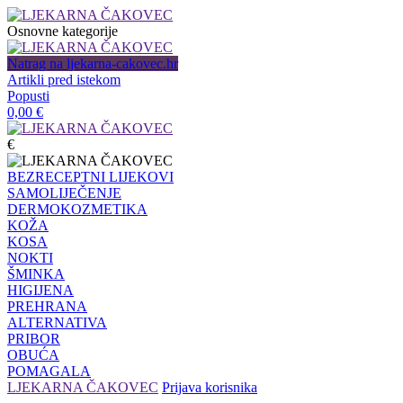
Osnovne kategorije
Natrag na ljekarna-cakovec.hr
Artikli pred istekom
Popusti
0,00
€
€
BEZRECEPTNI LIJEKOVI
SAMOLIJEČENJE
DERMOKOZMETIKA
KOŽA
KOSA
NOKTI
ŠMINKA
HIGIJENA
PREHRANA
ALTERNATIVA
PRIBOR
OBUĆA
POMAGALA
LJEKARNA ČAKOVEC
Prijava korisnika