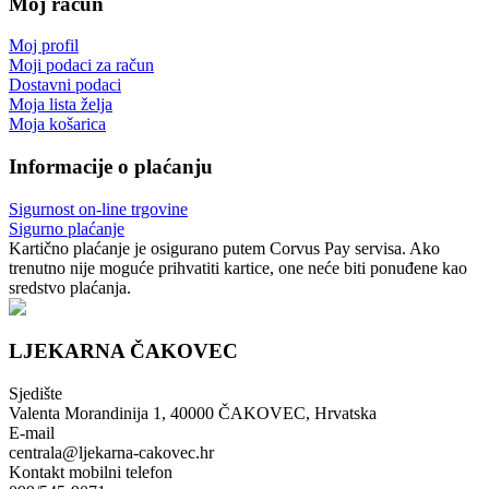
Moj račun
Moj profil
Moji podaci za račun
Dostavni podaci
Moja lista želja
Moja košarica
Informacije o plaćanju
Sigurnost on-line trgovine
Sigurno plaćanje
Kartično plaćanje je osigurano putem Corvus Pay servisa. Ako
trenutno nije moguće prihvatiti kartice, one neće biti ponuđene kao
sredstvo plaćanja.
LJEKARNA ČAKOVEC
Sjedište
Valenta Morandinija 1, 40000 ČAKOVEC, Hrvatska
E-mail
centrala@ljekarna-cakovec.hr
Kontakt mobilni telefon