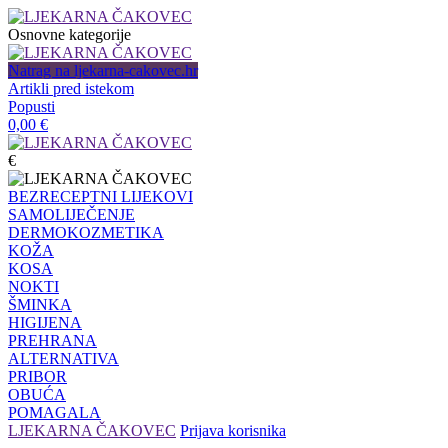
Osnovne kategorije
Natrag na ljekarna-cakovec.hr
Artikli pred istekom
Popusti
0,00
€
€
BEZRECEPTNI LIJEKOVI
SAMOLIJEČENJE
DERMOKOZMETIKA
KOŽA
KOSA
NOKTI
ŠMINKA
HIGIJENA
PREHRANA
ALTERNATIVA
PRIBOR
OBUĆA
POMAGALA
LJEKARNA ČAKOVEC
Prijava korisnika