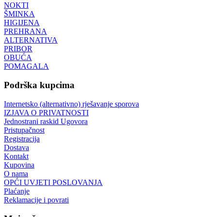
NOKTI
ŠMINKA
HIGIJENA
PREHRANA
ALTERNATIVA
PRIBOR
OBUĆA
POMAGALA
Podrška kupcima
Internetsko (alternativno) rješavanje sporova
IZJAVA O PRIVATNOSTI
Jednostrani raskid Ugovora
Pristupačnost
Registracija
Dostava
Kontakt
Kupovina
O nama
OPĆI UVJETI POSLOVANJA
Plaćanje
Reklamacije i povrati