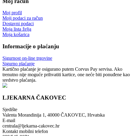
Moj račun
Moj profil
Moji podaci za račun
Dostavni podaci
Moja lista želja
Moja košarica
Informacije o plaćanju
Sigurnost on-line trgovine
Sigurno plaćanje
Kartično plaćanje je osigurano putem Corvus Pay servisa. Ako
trenutno nije moguće prihvatiti kartice, one neće biti ponuđene kao
sredstvo plaćanja.
LJEKARNA ČAKOVEC
Sjedište
Valenta Morandinija 1, 40000 ČAKOVEC, Hrvatska
E-mail
centrala@ljekarna-cakovec.hr
Kontakt mobilni telefon