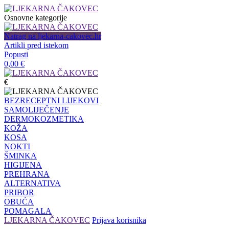
Osnovne kategorije
Natrag na ljekarna-cakovec.hr
Artikli pred istekom
Popusti
0,00
€
€
BEZRECEPTNI LIJEKOVI
SAMOLIJEČENJE
DERMOKOZMETIKA
KOŽA
KOSA
NOKTI
ŠMINKA
HIGIJENA
PREHRANA
ALTERNATIVA
PRIBOR
OBUĆA
POMAGALA
LJEKARNA ČAKOVEC
Prijava korisnika