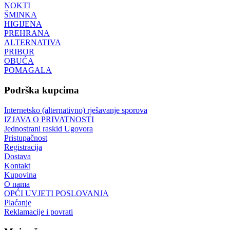
NOKTI
ŠMINKA
HIGIJENA
PREHRANA
ALTERNATIVA
PRIBOR
OBUĆA
POMAGALA
Podrška kupcima
Internetsko (alternativno) rješavanje sporova
IZJAVA O PRIVATNOSTI
Jednostrani raskid Ugovora
Pristupačnost
Registracija
Dostava
Kontakt
Kupovina
O nama
OPĆI UVJETI POSLOVANJA
Plaćanje
Reklamacije i povrati