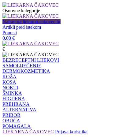
Osnovne kategorije
Natrag na ljekarna-cakovec.hr
Artikli pred istekom
Popusti
0,00
€
€
BEZRECEPTNI LIJEKOVI
SAMOLIJEČENJE
DERMOKOZMETIKA
KOŽA
KOSA
NOKTI
ŠMINKA
HIGIJENA
PREHRANA
ALTERNATIVA
PRIBOR
OBUĆA
POMAGALA
LJEKARNA ČAKOVEC
Prijava korisnika