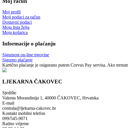
Moj račun
Moj profil
Moji podaci za račun
Dostavni podaci
Moja lista želja
Moja košarica
Informacije o plaćanju
Sigurnost on-line trgovine
Sigurno plaćanje
Kartično plaćanje je osigurano putem Corvus Pay servisa. Ako trenutno
LJEKARNA ČAKOVEC
Sjedište
Valenta Morandinija 1, 40000 ČAKOVEC, Hrvatska
E-mail
centrala@ljekarna-cakovec.hr
Kontakt mobilni telefon
099/545-9071
Radno vrijeme