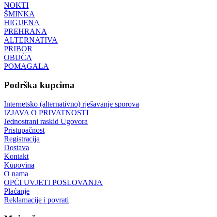
NOKTI
ŠMINKA
HIGIJENA
PREHRANA
ALTERNATIVA
PRIBOR
OBUĆA
POMAGALA
Podrška kupcima
Internetsko (alternativno) rješavanje sporova
IZJAVA O PRIVATNOSTI
Jednostrani raskid Ugovora
Pristupačnost
Registracija
Dostava
Kontakt
Kupovina
O nama
OPĆI UVJETI POSLOVANJA
Plaćanje
Reklamacije i povrati