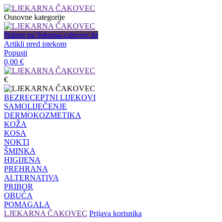
Osnovne kategorije
Natrag na ljekarna-cakovec.hr
Artikli pred istekom
Popusti
0,00
€
€
BEZRECEPTNI LIJEKOVI
SAMOLIJEČENJE
DERMOKOZMETIKA
KOŽA
KOSA
NOKTI
ŠMINKA
HIGIJENA
PREHRANA
ALTERNATIVA
PRIBOR
OBUĆA
POMAGALA
LJEKARNA ČAKOVEC
Prijava korisnika