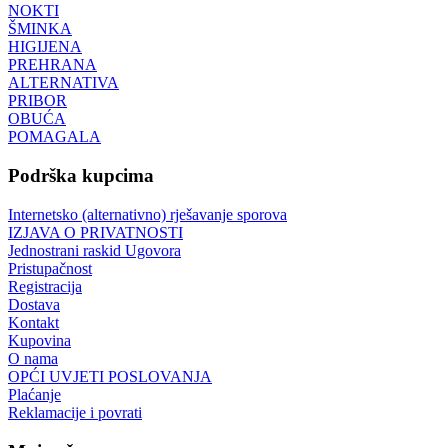
NOKTI
ŠMINKA
HIGIJENA
PREHRANA
ALTERNATIVA
PRIBOR
OBUĆA
POMAGALA
Podrška kupcima
Internetsko (alternativno) rješavanje sporova
IZJAVA O PRIVATNOSTI
Jednostrani raskid Ugovora
Pristupačnost
Registracija
Dostava
Kontakt
Kupovina
O nama
OPĆI UVJETI POSLOVANJA
Plaćanje
Reklamacije i povrati