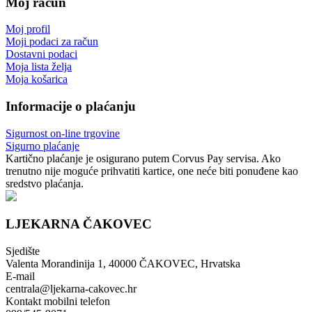
Moj račun
Moj profil
Moji podaci za račun
Dostavni podaci
Moja lista želja
Moja košarica
Informacije o plaćanju
Sigurnost on-line trgovine
Sigurno plaćanje
Kartično plaćanje je osigurano putem Corvus Pay servisa. Ako
trenutno nije moguće prihvatiti kartice, one neće biti ponuđene kao
sredstvo plaćanja.
LJEKARNA ČAKOVEC
Sjedište
Valenta Morandinija 1, 40000 ČAKOVEC, Hrvatska
E-mail
centrala@ljekarna-cakovec.hr
Kontakt mobilni telefon