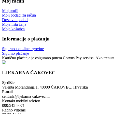
Moj račun
Moj profil
Moji podaci za račun
Dostavni podaci
Moja lista želja
Moja košarica
Informacije o plaćanju
Sigurnost on-line trgovine
Sigurno plaćanje
Kartično plaćanje je osigurano putem Corvus Pay servisa. Ako trenutno
LJEKARNA ČAKOVEC
Sjedište
Valenta Morandinija 1, 40000 ČAKOVEC, Hrvatska
E-mail
centrala@ljekarna-cakovec.hr
Kontakt mobilni telefon
099/545-9071
Radno vrijeme