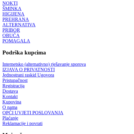
NOKTI
ŠMINKA
HIGIJENA
PREHRANA
ALTERNATIVA
PRIBOR
OBUĆA
POMAGALA
Podrška kupcima
Internetsko (alternativno) rješavanje sporova
IZJAVA O PRIVATNOSTI
Jednostrani raskid Ugovora
Pristupačnost
Registracija
Dostava
Kontakt
Kupovina
O nama
OPĆI UVJETI POSLOVANJA
Plaćanje
Reklamacije i povrati