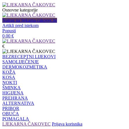
Osnovne kategorije
Natrag na ljekarna-cakovec.hr
Artikli pred istekom
Popusti
0,00
€
€
BEZRECEPTNI LIJEKOVI
SAMOLIJEČENJE
DERMOKOZMETIKA
KOŽA
KOSA
NOKTI
ŠMINKA
HIGIJENA
PREHRANA
ALTERNATIVA
PRIBOR
OBUĆA
POMAGALA
LJEKARNA ČAKOVEC
Prijava korisnika