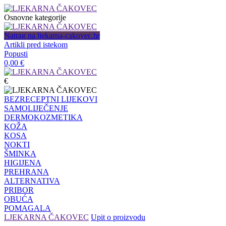
Osnovne kategorije
Natrag na ljekarna-cakovec.hr
Artikli pred istekom
Popusti
0,00
€
€
BEZRECEPTNI LIJEKOVI
SAMOLIJEČENJE
DERMOKOZMETIKA
KOŽA
KOSA
NOKTI
ŠMINKA
HIGIJENA
PREHRANA
ALTERNATIVA
PRIBOR
OBUĆA
POMAGALA
LJEKARNA ČAKOVEC
Upit o proizvodu