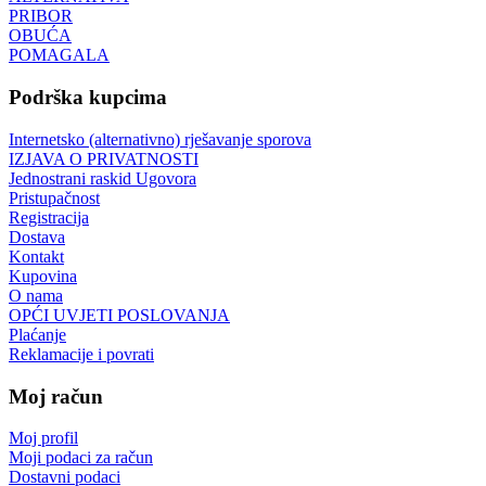
PRIBOR
OBUĆA
POMAGALA
Podrška kupcima
Internetsko (alternativno) rješavanje sporova
IZJAVA O PRIVATNOSTI
Jednostrani raskid Ugovora
Pristupačnost
Registracija
Dostava
Kontakt
Kupovina
O nama
OPĆI UVJETI POSLOVANJA
Plaćanje
Reklamacije i povrati
Moj račun
Moj profil
Moji podaci za račun
Dostavni podaci