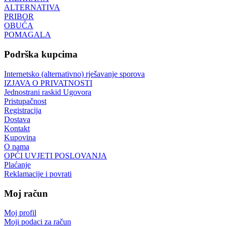
ALTERNATIVA
PRIBOR
OBUĆA
POMAGALA
Podrška kupcima
Internetsko (alternativno) rješavanje sporova
IZJAVA O PRIVATNOSTI
Jednostrani raskid Ugovora
Pristupačnost
Registracija
Dostava
Kontakt
Kupovina
O nama
OPĆI UVJETI POSLOVANJA
Plaćanje
Reklamacije i povrati
Moj račun
Moj profil
Moji podaci za račun