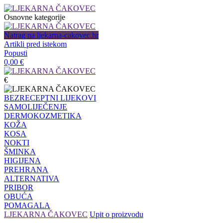
Osnovne kategorije
Natrag na ljekarna-cakovec.hr
Artikli pred istekom
Popusti
0,00
€
€
BEZRECEPTNI LIJEKOVI
SAMOLIJEČENJE
DERMOKOZMETIKA
KOŽA
KOSA
NOKTI
ŠMINKA
HIGIJENA
PREHRANA
ALTERNATIVA
PRIBOR
OBUĆA
POMAGALA
LJEKARNA ČAKOVEC
Upit o proizvodu