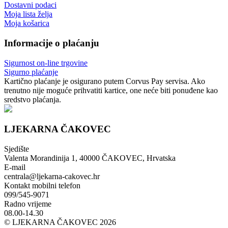
Dostavni podaci
Moja lista želja
Moja košarica
Informacije o plaćanju
Sigurnost on-line trgovine
Sigurno plaćanje
Kartično plaćanje je osigurano putem Corvus Pay servisa. Ako
trenutno nije moguće prihvatiti kartice, one neće biti ponuđene kao
sredstvo plaćanja.
LJEKARNA ČAKOVEC
Sjedište
Valenta Morandinija 1, 40000 ČAKOVEC, Hrvatska
E-mail
centrala@ljekarna-cakovec.hr
Kontakt mobilni telefon
099/545-9071
Radno vrijeme
08.00-14.30
© LJEKARNA ČAKOVEC 2026